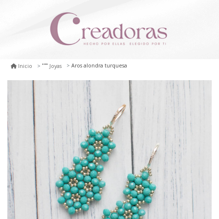
Aros alondra turquesa
Inicio
Joyas