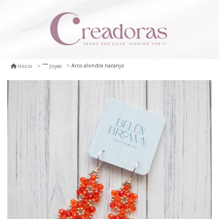
Aros alondra naranjo
Inicio
Joyas