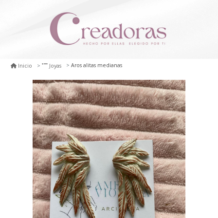
Aros alitas medianas
Inicio
Joyas