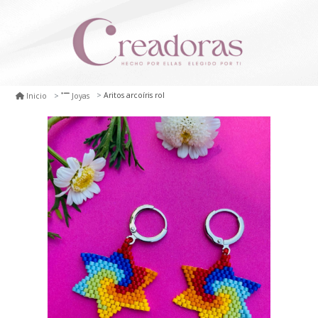
Aritos arcoíris rol
Inicio
Joyas