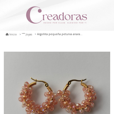
Argollita pequeña petunia anaranjada
Inicio
Joyas