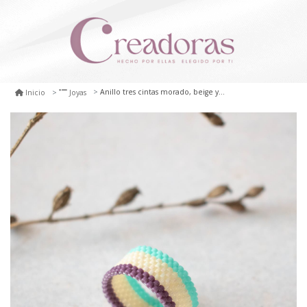
Anillo tres cintas morado, beige y turquesa
Inicio
Joyas