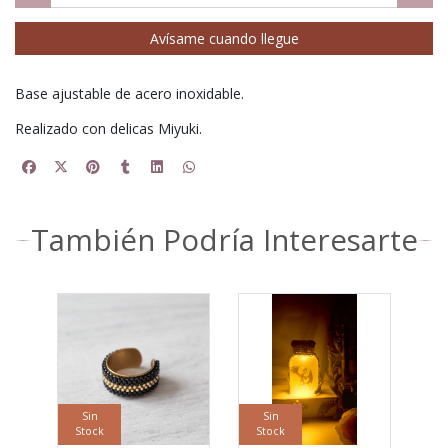
Avísame cuando llegue
Base ajustable de acero inoxidable.
Realizado con delicas Miyuki.
También Podría Interesarte
Sin
Sin
Stock
Stock
S