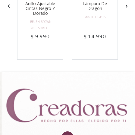
Anillo Ajustable
Lámpara De
P
Cintas Negro Y
Dragón
Dorado
MAGIC LIGHTS
BELÉN BROWN
ACCESORIOS
$ 9.990
$ 14.990